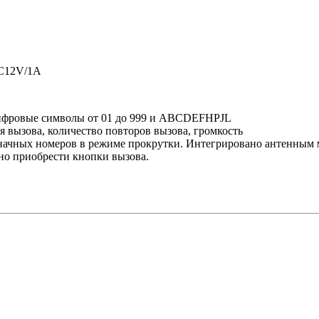
DC12V/1A
цифровые символы от 01 до 999 и ABCDEFHPJL
я вызова, количество повторов вызова, громкость
чных номеров в режиме прокрутки. Ин­тегри­рова­но ан­тенным мо­д
но приобрести кнопки вызова.