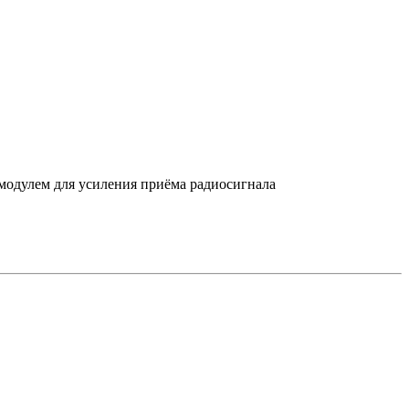
улем для уси­ления при­ёма ра­ди­осиг­на­ла