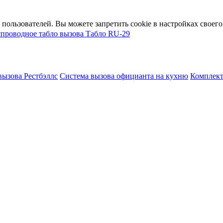
пользователей. Вы можете запретить cookie в настройках своего 
спроводное табло вызова
Табло RU-29
вызова Рестбэллс
Система вызова официанта на кухню
Комплект