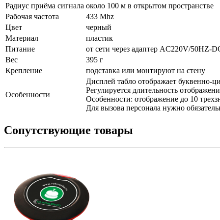
Радиус приёма сигнала
около 100 м в открытом пространстве
Рабочая частота
433 Mhz
Цвет
черный
Материал
пластик
Питание
от сети через адаптер AC220V/50HZ-
Вес
395 г
Крепление
подставка или мон­ти­ру­ют на сте­ну
Дисплей табло отображает буквенно-
Регулируется длительность отображени
Особенности
Особенности: отображение до 10 трехзна
Для вызова персонала нужно обязатель
Сопутствующие товары