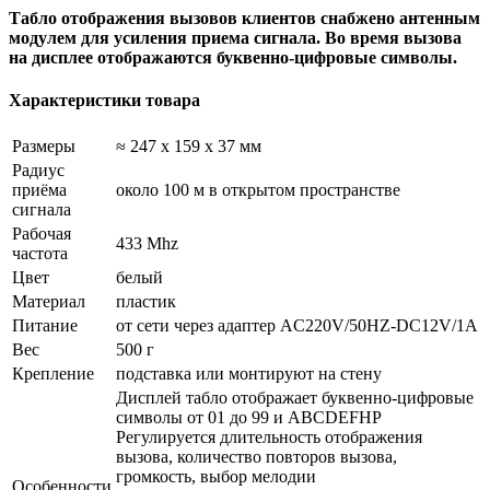
Табло отображения вызовов клиентов снабжено антенным
модулем для усиления приема сигнала. Во время вызова
на дисплее отображаются буквенно-цифровые символы.
Характеристики товара
Размеры
≈ 247 х 159 х 37 мм
Радиус
приёма
около 100 м в открытом пространстве
сигнала
Рабочая
433 Mhz
частота
Цвет
белый
Материал
пластик
Питание
от сети через адаптер AC220V/50HZ-DC12V/1A
Вес
500 г
Крепление
подставка или мон­ти­ру­ют на сте­ну
Дисплей табло отображает буквенно-цифровые
символы от 01 до 99 и ABCDEFHP
Регулируется длительность отображения
вызова, количество повторов вызова,
громкость, выбор мелодии
Особенности