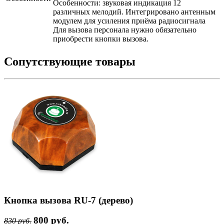
Особенности: звуковая индикация 12
различных мелодий. Ин­тегри­рова­но ан­тенным
мо­дулем для уси­ления при­ёма ра­ди­осиг­на­ла
Для вызова персонала нужно обязательно
приобрести кнопки вызова.
Сопутствующие товары
Кнопка вызова RU-7 (дерево)
800 руб.
830 руб.