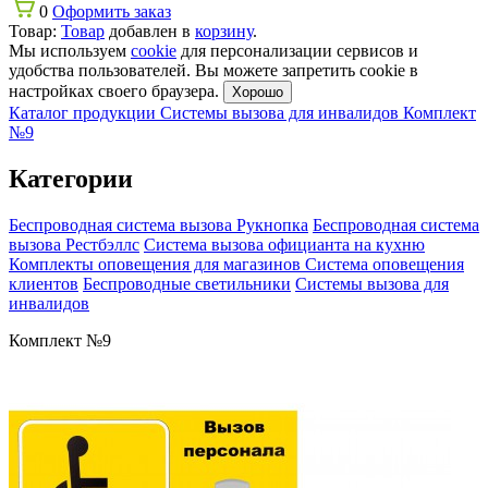
0
Оформить заказ
Товар:
Товар
добавлен в
корзину
.
Мы используем
cookie
для персонализации сервисов и
удобства пользователей. Вы можете запретить cookie в
настройках своего браузера.
Хорошо
Каталог продукции
Системы вызова для инвалидов
Комплект
№9
Категории
Беспроводная система вызова Рукнопка
Беспроводная система
вызова Рестбэллс
Система вызова официанта на кухню
Комплекты оповещения для магазинов
Система оповещения
клиентов
Беспроводные светильники
Системы вызова для
инвалидов
Комплект №9