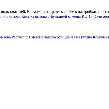
пользователей. Вы можете запретить cookie в настройках своего 
опки вызова
Кнопка вызова с функцией отмены RU-10 (Сенсорн
вызова Рестбэллс
Система вызова официанта на кухню
Комплект