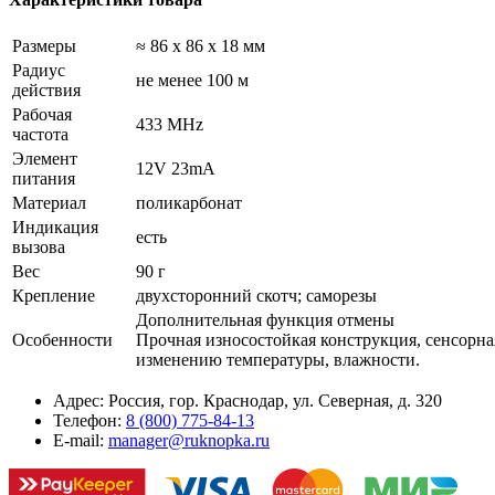
Размеры
≈ 86 x 86 x 18 мм
Радиус
не менее 100 м
действия
Рабочая
433 MHz
частота
Элемент
12V 23mA
питания
Материал
поликарбонат
Индикация
есть
вызова
Вес
90 г
Крепление
двухсторонний скотч; саморезы
Дополнительная функция отмены
Особенности
Прочная износостойкая конструкция, сенсорная
изменению температуры, влажности.
Адрес:
Россия, гор. Краснодар, ул. Северная, д. 320
Телефон:
8 (800) 775-84-13
E-mail:
manager@ruknopka.ru