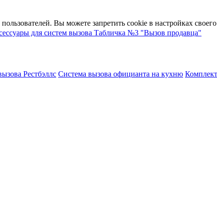
пользователей. Вы можете запретить cookie в настройках своего 
сессуары для систем вызова
Табличка №3 "Вызов продавца"
вызова Рестбэллс
Система вызова официанта на кухню
Комплект