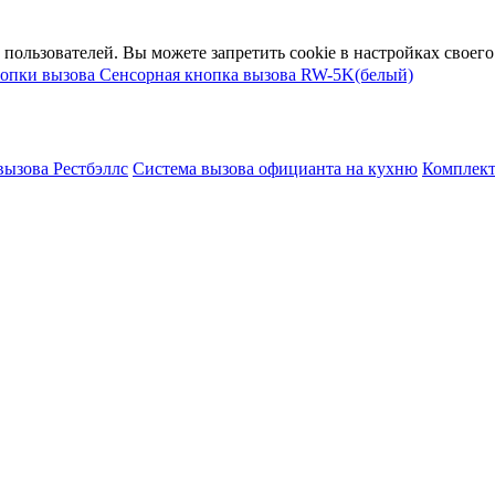
пользователей. Вы можете запретить cookie в настройках своего 
опки вызова
Сенсорная кнопка вызова RW-5K(белый)
вызова Рестбэллс
Система вызова официанта на кухню
Комплект